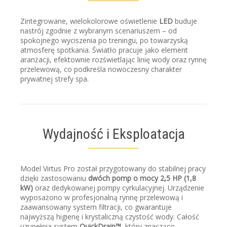
Zintegrowane, wielokolorowe oświetlenie
LED
buduje
nastrój zgodnie z wybranym scenariuszem – od
spokojnego wyciszenia po treningu, po towarzyską
atmosferę spotkania. Światło pracuje jako element
aranżacji, efektownie rozświetlając linię wody oraz rynnę
przelewową, co podkreśla nowoczesny charakter
prywatnej strefy spa.
Wydajność i Eksploatacja
Model Virtus Pro został przygotowany do stabilnej pracy
dzięki zastosowaniu
dwóch pomp o mocy 2,5 HP (1,8
kW)
oraz dedykowanej pompy cyrkulacyjnej. Urządzenie
wyposażono w profesjonalną rynnę przelewową i
zaawansowany system filtracji, co gwarantuje
najwyższą higienę i krystaliczną czystość wody. Całość
uzupełnia system
QuickDrain™
, który znacząco