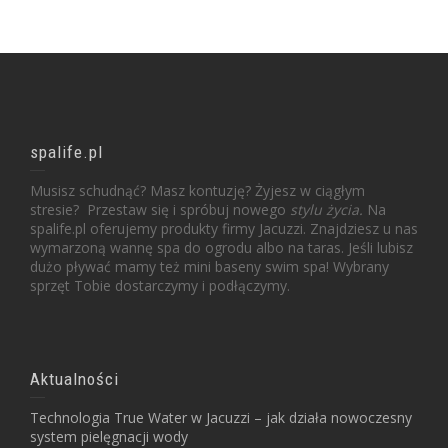
spalife.pl
Musisz schudnąć? Masz kontuzję? Żyjesz w ciągłym
stresie? Przestaw się i spróbuj nowego
stylu życia.
Na
spalife.pl oferujemy produkty firmy Jacuzzi. Znajdziesz u nas
wymarzoną wannę spa do ogrodu albo na taras. Jeśli lubisz
dużo pływać mamy też mini baseny swim spa! Wybrany
sprzęt Tobie dostarczymy i podłączymy.
Aktualności
Technologia True Water w Jacuzzi – jak działa nowoczesny
system pielęgnacji wody